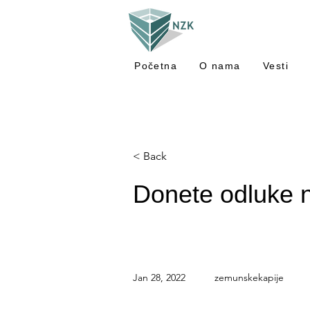
Početna
O nama
Vesti
< Back
Donete odluke n
Jan 28, 2022
zemunskekapije