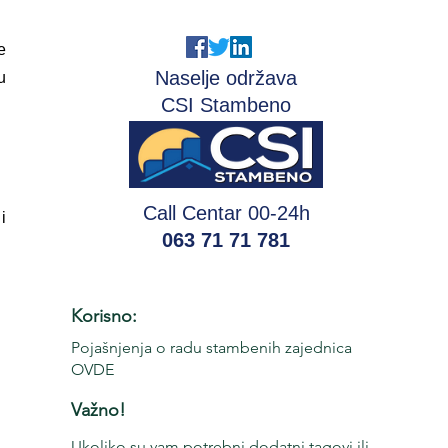
e
Naselje održava
u
CSI Stambeno
Call Centar 00-24h
i
063 71 71 781
Korisno:
Pojašnjenja o radu stambenih zajednica
OVDE
Važno!
Ukoliko su vam potrebni dodatni tagovi ili