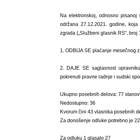
Na elektronskoj, odnosno pisanoj 
održana 27.12.2021. godine, koja
zgrada („Službeni glasnik RS“, broj 
1. ODBIJA SE plaćanje mesečnog zak
2. DAJE SE saglasnost upravniku
pokrenuti pravne radnje i sudski spo
Ukupno posebnih delova: 77 stanova
Nedostupno: 36
Kvorum čini 43 vlasnika posebnih d
Za donošenje odluke potrebno je 22
Za odluku 1 glasalo 27