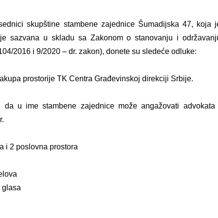
sednici skupštine stambene zajednice Šumadijska 47, koja j
 je sazvana u skladu sa Zakonom o stanovanju i održavanj
104/2016 i 9/2020 – dr. zakon), donete su sledeće odluke:
upa prostorije TK Centra Građevinskoj direkciji Srbije.
 da u ime stambene zajednice može angažovati advokata 
r.
 i 2 poslovna prostora
elova
 glasa