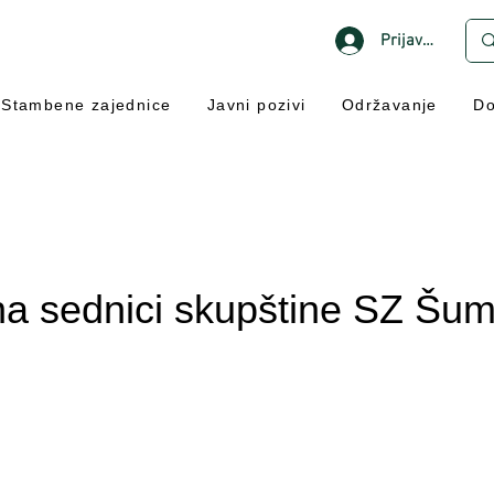
Prijavi se
Stambene zajednice
Javni pozivi
Održavanje
Do
a sednici skupštine SZ Šum