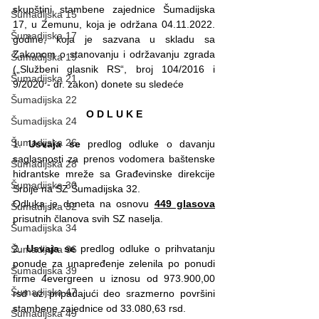
skupštini stambene zajednice Šumadijska 
Šumadijska 15
17, u Zemunu, koja je održana 04.11.2022. 
Šumadijska 17
godine, koja je sazvana u skladu sa 
Zakonom o stanovanju i održavanju zgrada 
Šumadijska 19
(„Službeni glasnik RS“, broj 104/2016 i 
Šumadijska 21
9/2020 - dr. zakon) donete su sledeće
Šumadijska 22
O D L U K E
Šumadijska 24
Šumadijska 26
1. 
Usvaja se
 predlog odluke o davanju 
saglasnosti za prenos vodomera baštenske 
Šumadijska 28
hidrantske mreže sa Građevinske direkcije 
Šumadijska 30
Srbije na SZ Šumadijska 32. 
Odluka je doneta na osnovu 
449 glasova
Šumadijska 32
prisutnih članova svih SZ naselja.
Šumadijska 34
2. 
Usvaja se
 predlog odluke o prihvatanju 
Šumadijska 36
ponude za unapređenje zelenila po ponudi 
Šumadijska 39
firme 4evergreen u iznosu od 973.900,00 
Šumadijska 47
rsd uz pripadajući deo srazmerno površini 
stambene zajednice od 33.080,63 rsd. 
Šumadijska 49