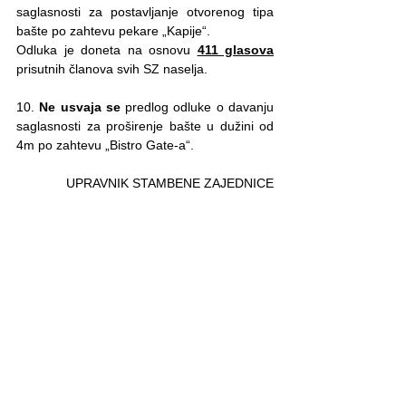
saglasnosti za postavljanje otvorenog tipa 
bašte po zahtevu pekare „Kapije“.
Odluka je doneta na osnovu 
411 glasova
prisutnih članova svih SZ naselja.
10. 
Ne usvaja se
 predlog odluke o davanju 
saglasnosti za proširenje bašte u dužini od 
4m po zahtevu „Bistro Gate-a“.
UPRAVNIK STAMBENE ZAJEDNICE
ŠUMADIJSKA 17
Dušan Zečević, s.r.
Šumadijska 17
See All
Recent Posts