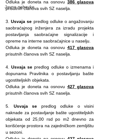
Odluka je doneta na osnovu 
386 glasova
Javne nabavke
prisutnih članova svih SZ naselja.
3. 
Usvaja se
 predlog odluke o angažovanju 
saobraćajnog inženjera za izradu projekta 
postavljanja saobraćajne signalizacije i 
opreme na interne saobraćajnice u naselju. 
Odluka je doneta na osnovu 
417 glasova
prisutnih članova svih SZ naselja.
4. 
Usvaja se
 predlog odluke o izmenama i 
dopunama Pravilnika o postavljanju bašte 
ugostiteljskih objekata. 
Odluka je doneta na osnovu 
427 glasova
prisutnih članova svih SZ naselja.
5. 
Usvaja se
 predlog odluke o visini 
naknade za postavljanje bašte ugostiteljskih 
objekata od 25,00 rsd po m2 dnevno za 
korišćenje prostora na zajedničkom zemljištu 
u sezoni. 
Odluka je doneta na osnovu 
427 glasova