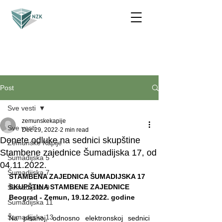
Post
Sve vesti
zemunskekapije
Sve vesti
Dec 29, 2022
2 min read
Donete odluke na sednici skupštine
Zemunske Kapije
Stambene zajednice Šumadijska 17, od
Šumadijska 5
04.11.2022.
Šumadijska 7
STAMBENA ZAJEDNICA ŠUMADIJSKA 17
SKUPŠTINA STAMBENE ZAJEDNICE
Šumadijska 9
Beograd - Zemun, 19.12.2022. godine
Šumadijska 11
Šumadijska 13
Na pisanoj, odnosno elektronskoj sednici 