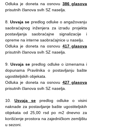
Odluka je doneta na osnovu 
386 glasova
prisutnih članova svih SZ naselja.
8. 
Usvaja se
 predlog odluke o angažovanju 
saobraćajnog inženjera za izradu projekta 
postavljanja saobraćajne signalizacije i 
opreme na interne saobraćajnice u naselju. 
Odluka je doneta na osnovu 
417 glasova
prisutnih članova svih SZ naselja.
9. 
Usvaja se
 predlog odluke o izmenama i 
dopunama Pravilnika o postavljanju bašte 
ugostiteljskih objekata. 
Odluka je doneta na osnovu 
427 glasova
prisutnih članova svih SZ naselja.
10. 
Usvaja se
 predlog odluke o visini 
naknade za postavljanje bašte ugostiteljskih 
objekata od 25,00 rsd po m2 dnevno za 
korišćenje prostora na zajedničkom zemljištu 
u sezoni. 