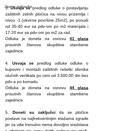
Javne nabavke
3. 
Usvaja se
 predlog odluke o postavljanju 
zaštitnih zidnih pločica na nivou prizemlja i 
nivou -1 (okvirne površine 25m2), po ponudi 
od 35-40 eur sa pdv-om po m2 materijala i 
17-20 eur sa pdv-om po m2 za rad. 
Odluka je doneta na osnovu 
41 glasa
prisutnih članova skupštine stambene 
zajednice.
4. 
Usvaja se
 predlog odluke odluke o 
kupovini i montaži zaštitnih rešetki slivnika 
olučnih vertikala po ceni od 3.500,00 din bez 
pdv-a po komadu. 
Odluka je doneta na osnovu 
44 glasa
prisutnih članova skupštine stambene 
zajednice.
5. 
Doneti su zaključci
 da se pločice 
postave na najfrekventnijim etažama zgrade 
jer za više trenutno nema dovoljno sredstava 
s obzirom na cenu datih radova po etaži. 