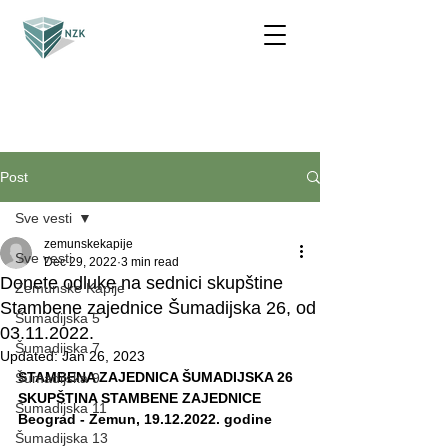
Post
Sve vesti
zemunskekapije
Sve vesti
Dec 29, 2022
3 min read
Donete odluke na sednici skupštine
Zemunske Kapije
Stambene zajednice Šumadijska 26, od
Šumadijska 5
03.11.2022.
Šumadijska 7
Updated:
Jan 26, 2023
STAMBENA ZAJEDNICA ŠUMADIJSKA 26
Šumadijska 9
SKUPŠTINA STAMBENE ZAJEDNICE
Šumadijska 11
Beograd - Zemun, 19.12.2022. godine
Šumadijska 13