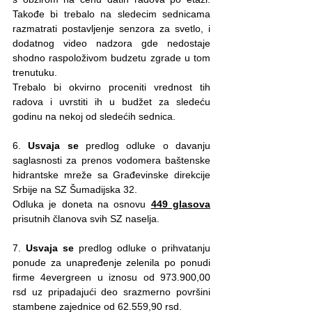
Takođe bi trebalo na sledecim sednicama 
razmatrati postavljenje senzora za svetlo, i 
dodatnog video nadzora gde nedostaje 
shodno raspoloživom budzetu zgrade u tom 
trenutuku.
Trebalo bi okvirno proceniti vrednost tih 
radova i uvrstiti ih u budžet za sledeću 
godinu na nekoj od sledećih sednica.
6. 
Usvaja se 
predlog odluke o davanju 
saglasnosti za prenos vodomera baštenske 
hidrantske mreže sa Građevinske direkcije 
Srbije na SZ Šumadijska 32. 
Odluka je doneta na osnovu 
449 glasova
prisutnih članova svih SZ naselja.
7. 
Usvaja se
 predlog odluke o prihvatanju 
ponude za unapređenje zelenila po ponudi 
firme 4evergreen u iznosu od 973.900,00 
rsd uz pripadajući deo srazmerno površini 
stambene zajednice od 62.559,90 rsd. 