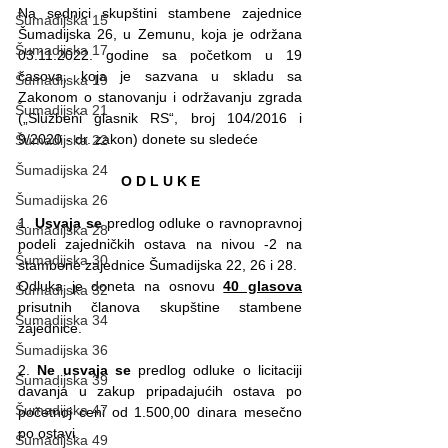
Na sednici skupštini stambene zajednice 
Šumadijska 15
Šumadijska 26, u Zemunu, koja je održana 
Šumadijska 17
03.11.2022. godine sa početkom u 19 
časova, koja je sazvana u skladu sa 
Šumadijska 19
Zakonom o stanovanju i održavanju zgrada 
Šumadijska 21
(„Službeni glasnik RS“, broj 104/2016 i 
9/2020 - dr. zakon) donete su sledeće
Šumadijska 22
Šumadijska 24
O D L U K E
Šumadijska 26
1. 
Usvaja se
 predlog odluke o ravnopravnoj 
Šumadijska 28
podeli zajedničkih ostava na nivou -2 na 
Šumadijska 30
stambene zajednice Šumadijska 22, 26 i 28. 
Odluka je doneta na osnovu 
40 glasova
Šumadijska 32
prisutnih članova skupštine stambene 
Šumadijska 34
zajednice.
Šumadijska 36
2. 
Ne usvaja se
 predlog odluke o licitaciji 
Šumadijska 39
davanja u zakup pripadajućih ostava po 
Šumadijska 47
početnoj ceni od 1.500,00 dinara mesečno 
po ostavi.
Šumadijska 49