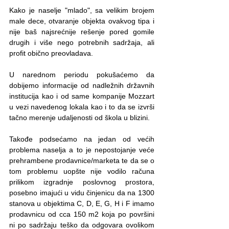
Kako je naselje "mlado", sa velikim brojem 
male dece, otvaranje objekta ovakvog tipa i 
nije baš najsrećnije rešenje pored gomile 
drugih i više nego potrebnih sadržaja, ali 
profit obično preovladava.
U narednom periodu pokušaćemo da 
dobijemo informacije od nadležnih državnih 
institucija kao i od same kompanije Mozzart 
u vezi navedenog lokala kao i to da se izvrši 
tačno merenje udaljenosti od škola u blizini.
Takođe podsećamo na jedan od većih 
problema naselja a to je nepostojanje veće 
prehrambene prodavnice/marketa te da se o 
tom problemu uopšte nije vodilo računa 
prilikom izgradnje poslovnog prostora, 
posebno imajući u vidu činjenicu da na 1300 
stanova u objektima C, D, E, G, H i F imamo 
prodavnicu od cca 150 m2 koja po površini 
ni po sadržaju teško da odgovara ovolikom 