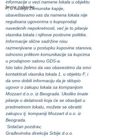
informacije u vezi namene lokala u objektu 
Javne nabavke
F, u naselju Zemunske kapije, 
obaveštavamo vas da namena lokala nije 
regulisana ugovorima o kupoprodaji 
navedenih nepokretnosti, već je to pitanje 
vlasnika lokala i njihove poslovne politike.
Informacije slične sadržine nisu 
razmenjivane u postupku kupovine stanova, 
odnosno prilikom komunikacije sa kupcima 
u prodajnom salonu GDS-a.
Isto tako želimo da vas obavestimo da smo 
kontaktirali vlasnika lokala 1. u objektu F, i 
da smo dobili informaciju da je sklopio 
ugovor o zakupu lokala sa kompanijom 
Mozzart d.o.o. iz Beograda. Ukoliko imate 
pitanje o delatnosti koja će se obavljati u 
predmetnom lokalu, možete se obratiti 
zakupcu tj. kompaniji Mozzart d.o.o. iz 
Beograda.
 Srdačan pozdrav,
Građevinska direkcija Srbije d.o.o.