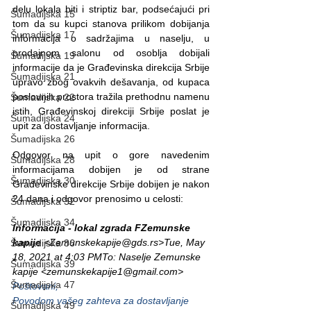
delu lokala biti i striptiz bar, podsećajući pri 
Šumadijska 15
tom da su kupci stanova prilikom dobijanja 
Šumadijska 17
informacija o sadržajima u naselju, u 
prodajnom salonu od osoblja dobijali 
Šumadijska 19
informacije da je Građevinska direkcija Srbije 
Šumadijska 21
upravo zbog ovakvih dešavanja, od kupaca 
poslovnih prostora tražila prethodnu namenu 
Šumadijska 22
istih, Građevinskoj direkciji Srbije poslat je 
Šumadijska 24
upit za dostavljanje informacija.
Šumadijska 26
Odgovor na upit o gore navedenim 
Šumadijska 28
informacijama dobijen je od strane 
Šumadijska 30
Građevinske direkcije Srbije dobijen je nakon 
24 dana i odgovor prenosimo u celosti:
Šumadijska 32
Šumadijska 34
Informacija - lokal zgrada FZemunske 
kapije 
<Zemunskekapije@gds.rs>Tue, May 
Šumadijska 36
18, 2021 at 4:03 PMTo: Naselje Zemunske 
Šumadijska 39
kapije <zemunskekapije1@gmail.com>
Šumadijska 47
Poštovani,
Povodom vašeg zahteva za dostavljanje 
Šumadijska 49