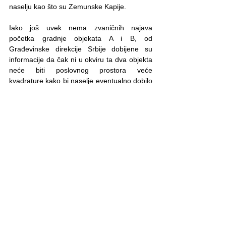
naselju kao što su Zemunske Kapije.
Iako još uvek nema zvaničnih najava 
početka gradnje objekata A i B, od 
Građevinske direkcije Srbije dobijene su 
informacije da čak ni u okviru ta dva objekta 
neće biti poslovnog prostora veće 
kvadrature kako bi naselje eventualno dobilo 
veću prehrambenu prodavnicu.
Zemunske Kapije
See All
Recent Posts