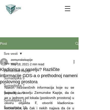
Post
Sve vesti
zemunskekapije
Sve vesti
May 18, 2021
2 min read
Kladionica u naselju? Različite
Zemunske Kapije
informacije GDS-a o prethodnoj nameni
Šumadijska 5
poslovnog prostora
Šumadijska 7
Nakon nezvaničnih informacija koje su se 
pojavile u naselju Zemunske Kapije, da će 
Šumadijska 9
se u jednom od lokala (poslovnih prostora) u 
Šumadijska 11
okviru objekta F, otvoriti kladionica-
Šumadijska 13
kockarnica, pa čak i nekih najava da će u 