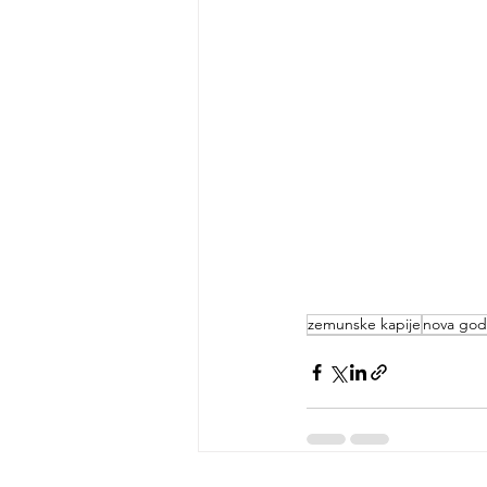
zemunske kapije
nova god