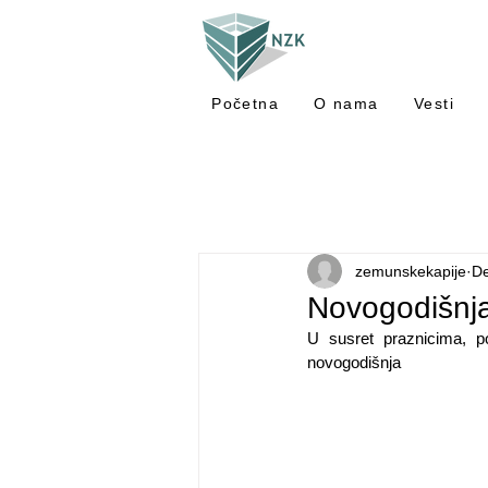
Početna
O nama
Vesti
zemunskekapije
De
Novogodišnja
U susret praznicima, p
novogodišnja