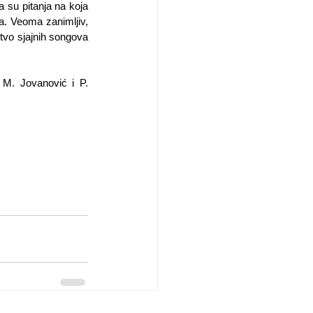
 su pitanja na koja 
. Veoma zanimljiv, 
tvo sjajnih songova 
 M. Jovanović i P. 