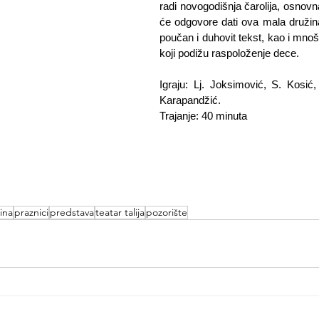
radi novogodišnja čarolija, osnovna
će odgovore dati ova mala družina
poučan i duhovit tekst, kao i mnoš
koji podižu raspoloženje dece.
Igraju: Lj. Joksimović, S. Kosić,
Karapandžić.
Trajanje: 40 minuta
ina
praznici
predstava
teatar talija
pozorište