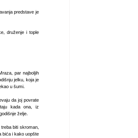
Predstava će se održati u nedelju, 22. decembra sa početkom u 12:30 časova, a mesto održavanja predstave je 
, druženje i tople 
aza, par najboljih 
šnju jelku, koja je 
ekao u šumi. 
vaju da joj povrate 
aju kada ona, iz 
godišnje želje. 
 treba biti skroman, 
va bića i kako uopšte 