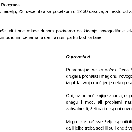
iz Beograda.
đe, ali i one mlade duhom pozivamo na kićenje novogodišnje jelke
simboličnim cenama, u centralnom parku kod fontane.
O predstavi
Pripremajući se za doček Deda Mr
drugara pronalazi magičnu novogodi
izgubila svoju moć jer je neko pos
Oni, uz pomoć knjige znanja, uspe
snagu i moć, ali problemi nast
zahvalnosti, želi da im ispuni novo
Mogu li se baš sve želje ispuniti ili
da li jelke treba seći ili su i one ži