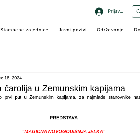
Prijavi se
Stambene zajednice
Javni pozivi
Održavanje
Do
c 18, 2024
 čarolija u Zemunskim kapijama
o prvi put u Zemunskim kapijama, za najmlađe stanovnike nase
PREDSTAVA
"MAGIČNA NOVOGODIŠNJA JELKA"