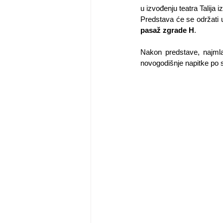
u izvođenju teatra Talija 
pasaž zgrade H
.
Nakon predstave, najmla
novogodišnje napitke po 