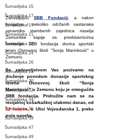
Šumadijska 15
Šumadijska 17
Zahvaljujući 
SBB Fondaciji
, a nakon 
inicijative i nekoliko održanih sastanaka 
Šumadijska 19
upravnika stambenih zajednica naselja 
Šumadijska 21
Zemunske kapije sa predstavnicima 
Šumadijska 22
fondacije, SBB fondacija donira sportski 
teren Osnovnoj školi "Sonja Marinković" u 
Šumadijska 24
Zemunu. 
Šumadijska 26
Sa zadovoljstvom Vas pozivamo na 
Šumadijska 28
druženje povodom donacije sportskog 
Šumadijska 30
terena Osnovnoj školi “Sonja 
Marinković” u Zemunu koju je omogućila 
Šumadijska 32
SBB fondacija. Pridružite nam se na 
Šumadijska 34
revijalnoj košarkaškoj utakmici danas, od 
Šumadijska 36
12 časova
, u Ulici Vojvođanska 1, preko 
puta naselja.
Šumadijska 39
Šumadijska 47
Šumadijska 49