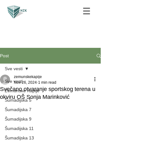
Post
Sve vesti
zemunskekapije
Sve vesti
Nov 26, 2024
1 min read
Svečano otvaranje sportskog terena u
Zemunske Kapije
okviru OŠ Sonja Marinković
Šumadijska 5
Šumadijska 7
Šumadijska 9
Šumadijska 11
Šumadijska 13