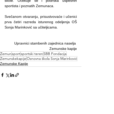
škole. Očekuje se i podrška uspešnih 
sportista i poznatih Zemunaca.
Svečanom otvaranju, prisustvovaće i učenici 
prva četiri razreda isturenog odeljenja OŠ 
Sonja Marinković sa učiteljicama.
Upravnici stambenih zajednica naselja 
Zemunske kapije
Zemun
sport
sportski teren
SBB Fondacija
Zemunskekapije
Osnovna škola Sonja Marinković
Zemunske Kapije
See All
Recent Posts