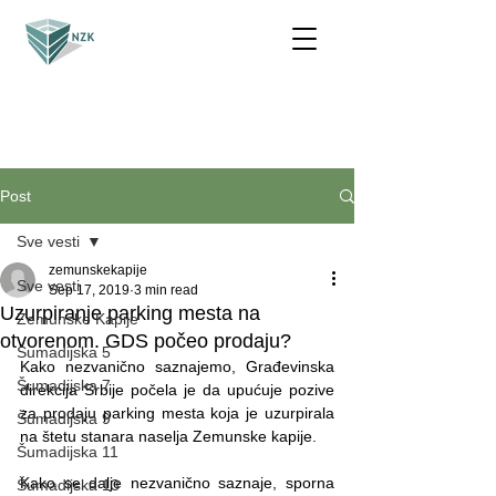
Post
Sve vesti
zemunskekapije
Sve vesti
Sep 17, 2019
3 min read
Uzurpiranje parking mesta na
Zemunske Kapije
otvorenom. GDS počeo prodaju?
Šumadijska 5
Kako nezvanično saznajemo, Građevinska 
Šumadijska 7
direkcija Srbije počela je da upućuje pozive 
za prodaju parking mesta koja je uzurpirala 
Šumadijska 9
na štetu stanara naselja Zemunske kapije.
Šumadijska 11
Kako se dalje nezvanično saznaje, sporna 
Šumadijska 13