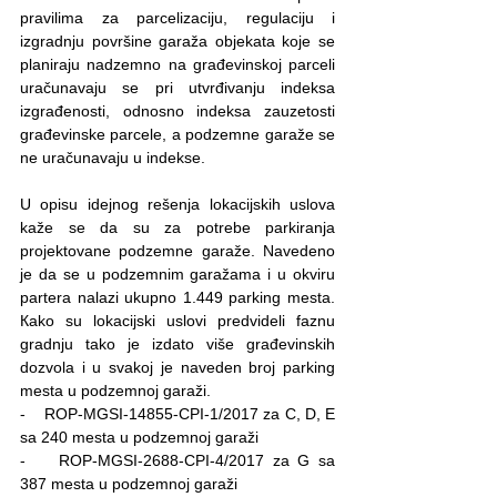
pravilima za parcelizaciju, regulaciju i 
izgradnju površine garaža objekata koje se 
planiraju nadzemno na građevinskoj parceli 
uračunavaju se pri utvrđivanju indeksa 
izgrađenosti, odnosno indeksa zauzetosti 
građevinske parcele, a podzemne garaže se 
ne uračunavaju u indekse.
U opisu idejnog rešenja lokacijskih uslova 
kaže se da su za potrebe parkiranja 
projektovane podzemne garaže. Navedeno 
je da se u podzemnim garažama i u okviru 
partera nalazi ukupno 1.449 parking mesta. 
Кako su lokacijski uslovi predvideli faznu 
gradnju tako je izdato više građevinskih 
dozvola i u svakoj je naveden broj parking 
mesta u podzemnoj garaži.
-    ROP-MGSI-14855-CPI-1/2017 za C, D, E 
sa 240 mesta u podzemnoj garaži
-    ROP-MGSI-2688-CPI-4/2017 za G sa 
387 mesta u podzemnoj garaži