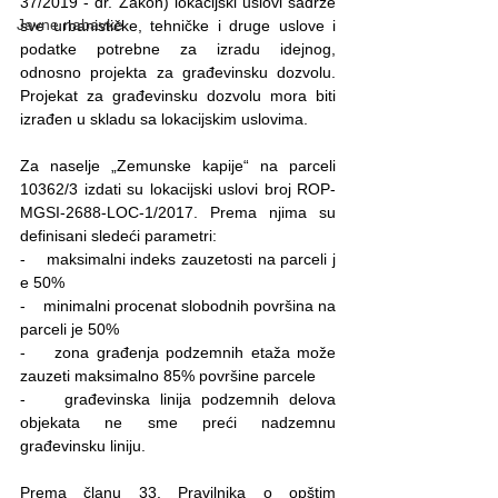
37/2019 - dr. Zakon) lokacijski uslovi sadrže 
Javne nabavke
sve urbanističke, tehničke i druge uslove i 
podatke potrebne za izradu idejnog, 
odnosno projekta za građevinsku dozvolu. 
Projekat za građevinsku dozvolu mora biti 
izrađen u skladu sa lokacijskim uslovima.
Za naselje „Zemunske kapije“ na parceli 
10362/3 izdati su lokacijski uslovi broj ROP-
MGSI-2688-LOC-1/2017. Prema njima su 
definisani sledeći parametri:
-    maksimalni indeks zauzetosti na parceli j 
e 50%
-    minimalni procenat slobodnih površina na 
parceli je 50%
-    zona građenja podzemnih etaža može 
zauzeti maksimalno 85% površine parcele
-    građevinska linija podzemnih delova 
objekata ne sme preći nadzemnu 
građevinsku liniju.
Prema članu 33. Pravilnika o opštim 