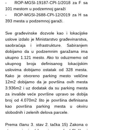
-    ROP-MGSI-19187-CPI-1/2018 za F sa 
101 mestom u podzemnoj garaži
-    ROP-MGSI-2688-CPI-12/2019 za H sa 
393 mesta u podzemnoj garaži.
Sve građevinske dozvole kao i lokacijske 
uslove izdalo je Ministarstvo građevinarstva, 
saobraćaja i infrastrukture. Sabiranjem 
dobijamo da u podzemnim garažama ima 
ukupno 1.121 mesto. Ako to oduzmemo od 
ukupnog broja definisanog lokacijskim 
uslovima dobijamo ostatak od 328 mesta. 
Кako je otvoreno parking mesto veličine 
12m2 dobijamo da je površina ovih mesta 
3.936m2 i uz dodatak da su parking mesta 
za invalide veće površine upravo se dobija 
broj od 4.070m2 što je površina definisana 
kao površina parking mesta u okviru 
slobodnih i zelenih delova parcele.
Prema članu 3. stav 2. tačka 15) Zakona o 