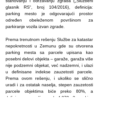
stanovanju i održavanju zgrada („Službeni 
glasnik RS“, broj 104/2016), definicija: 
parking mesto je odgovarajući prostor 
određen obeleženom površinom za 
parkiranje vozila izvan zgrade.
Prema trenutnom rešenju Službe za katastar 
nepokretnosti u Zemunu gde su otvorena 
parking mesta sa parcele upisana kao 
posebni delovi objekta – garaže, garaža više 
nije podzemni objekat, već nadzemni, i ulazi 
u definisane indekse zauzetosti parcele. 
Prema ovom rešenju, i ukoliko se slično 
uradi i za ostatak naselja, stepen zauzetosti 
parcele objektima biće preko 80%, a 
definisana površina od 4.070m2 parking 
mesta na slobodnim i zelenim površinama 
neće postojati. Ovo jasno pokazuje da je 
rešenje o upisu ovih mesta kao garažnih 
potpuno suprotno izdatim lokacijskim 
uslovima i kao takvo nezakonito.