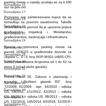
parking mesta u naselju prodaju se za 4.200 
Šumadijska 15
eur sa pdv-om.
Šumadijska 17
Pozivamo sve zainteresovane kupce da se 
Šumadijska 19
konsultuju sa pravnim savetnicima. Takođe 
Šumadijska 21
obaveštavamo javnost da je upućena prijava 
građevinskoj inspekciji i Ministarstvu 
Šumadijska 22
građevinarstva, saobraćaja i infrastrukture.
Šumadijska 24
Sporna su otvorena parking mesta na 
Šumadijska 26
parceli 10362/3 iz građevinske dozvole za 
Šumadijska 28
objekte C, D i E broj ROP-MSGI-14855-CPI-
Šumadijska 30
1/2017 numerisana brojevima od 1 do 62 na 
nivou 0 (iznad ploče garaže).
Šumadijska 32
Šumadijska 34
Prema članu 55. Zakona o planiranju i 
izgradnji („Službeni glasnik RS“, broj 
Šumadijska 36
72/2009, 81/2009 - ispr., 64/2010 - odluka 
Šumadijska 39
US, 24/2011, 121/2012, 42/2013 – odluka 
US, 50/2013 – odluka US, 98/2013 – odluka 
Šumadijska 47
US, 132/2014, 145/2014, 83/2018, 31/2019 i 
Šumadijska 49