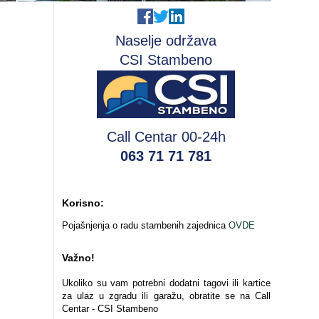
Naselje održava
CSI Stambeno
Call Centar 00-24h
063 71 71 781
Korisno:
Pojašnjenja o radu stambenih zajednica
OVDE
Važno!
Ukoliko su vam potrebni dodatni tagovi ili kartice
za ulaz u zgradu ili garažu, obratite se na Call
Centar - CSI Stambeno