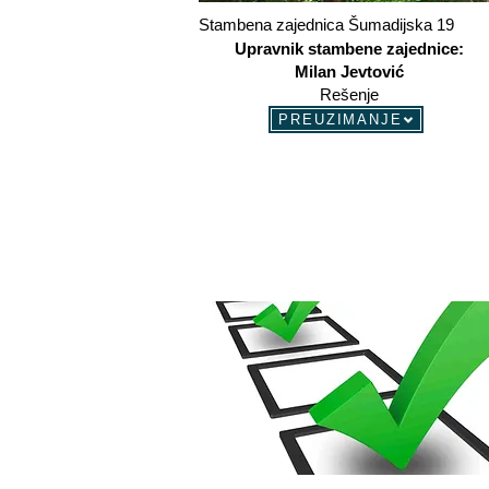
Stambena zajednica Šumadijska 19
Upravnik stambene zajednice:
Milan Jevtović
Rešenje
PREUZIMANJE