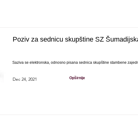
Poziv za sednicu skupštine SZ Šumadijsk
Saziva se elektronska, odnosno pisana sednica skupštine stambene zajed
Opširnije
Dec 24, 2021