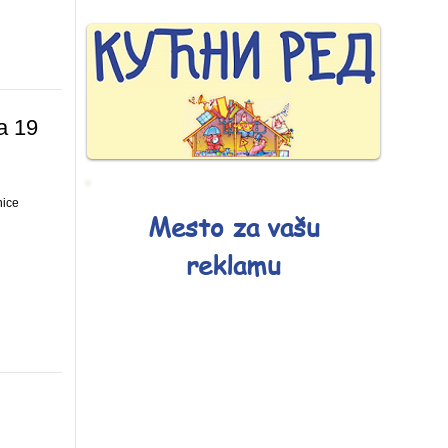
a 19
nice
Mesto za vašu
reklamu