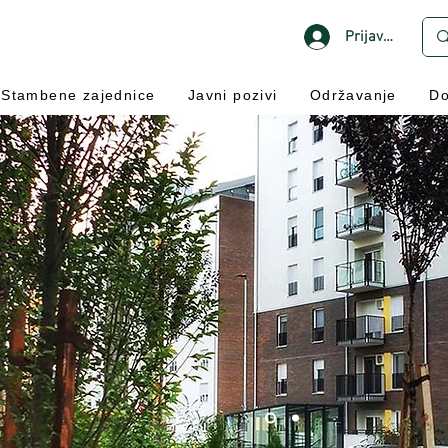
Prijavi se
Stambene zajednice
Javni pozivi
Održavanje
Do