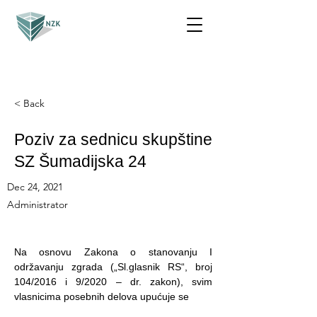
< Back
Poziv za sednicu skupštine
SZ Šumadijska 24
Dec 24, 2021
Administrator
Na osnovu Zakona o stanovanju I
održavanju zgrada („Sl.glasnik RS“, broj
104/2016 i 9/2020 – dr. zakon), svim
vlasnicima posebnih delova upućuje se