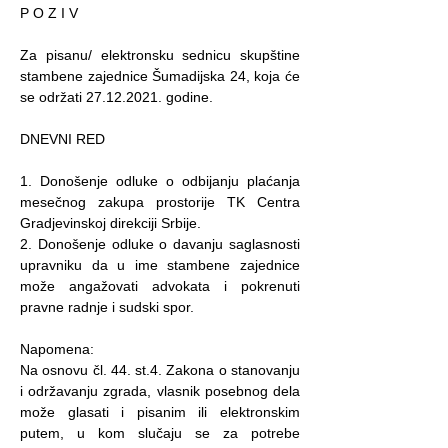
P O Z I V
Za pisanu/ elektronsku sednicu skupštine
stambene zajednice Šumadijska 24, koja će
se održati
27.12.2021
. godine.
DNEVNI RED
1. Donošenje odluke o odbijanju plaćanja
mesečnog zakupa prostorije TK Centra
Gradjevinskoj direkciji Srbije.
2. Donošenje odluke o davanju saglasnosti
upravniku da u ime stambene zajednice
može angažovati advokata i pokrenuti
pravne radnje i sudski spor.
Napomena:
Na osnovu čl. 44. st.4. Zakona o stanovanju
i održavanju zgrada, vlasnik posebnog dela
može glasati i pisanim ili elektronskim
putem, u kom slučaju se za potrebe