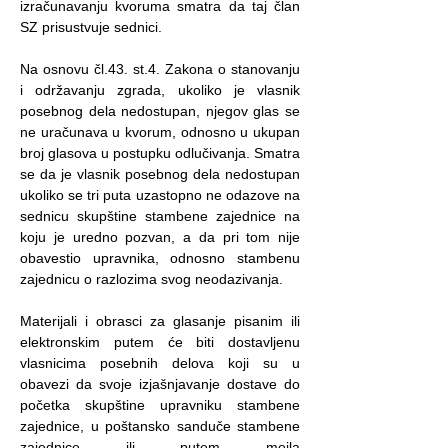
izračunavanju kvoruma smatra da taj član
SZ prisustvuje sednici.
Na osnovu čl.43. st.4. Zakona o stanovanju
i održavanju zgrada, ukoliko je vlasnik
posebnog dela nedostupan, njegov glas se
ne uračunava u kvorum, odnosno u ukupan
broj glasova u postupku odlučivanja. Smatra
se da je vlasnik posebnog dela nedostupan
ukoliko se tri puta uzastopno ne odazove na
sednicu skupštine stambene zajednice na
koju je uredno pozvan, a da pri tom nije
obavestio upravnika, odnosno stambenu
zajednicu o razlozima svog neodazivanja.
Materijali i obrasci za glasanje pisanim ili
elektronskim putem će biti dostavljenu
vlasnicima posebnih delova koji su u
obavezi da svoje izjašnjavanje dostave do
početka skupštine upravniku stambene
zajednice, u poštansko sanduče stambene
zajednice ili putem mejla