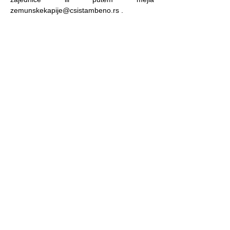
zemunskekapije@csistambeno.rs
.
UPRAVNIK STAMBENE ZAJEDNICE
Nikola Jakovljević
Previous
Next
Naselje održava
CSI Stambeno
Call Centar 00-24h
063 71 71 781
Korisno:
Pojašnjenja o radu stambenih zajednica OVDE