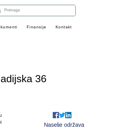
kumenti
Finansije
Kontakt
adijska 36
u
i
Naselje održava