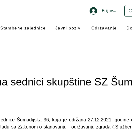
Prijavi se
Stambene zajednice
Javni pozivi
Održavanje
Do
a sednici skupštine SZ Šum
jednice Šumadijska 36, koja je održana 27.12.2021. godine 
kladu sa Zakonom o stanovanju i održavanju zgrada („Služben