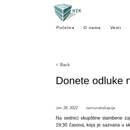
Početna
O nama
Vesti
< Back
Donete odluke n
Jan 28, 2022
zemunskekapije
Na sednici skupštine stambene za
19:30 časova, koja je sazvana u s