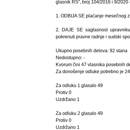
glasnik RS“, broj 104/2016 i 9/2020 
1. ODBIJA SE plaćanje mesečnog zak
2. DAJE SE saglasnost upravniku
pokrenuti pravne radnje i sudski spo
Ukupno posebnih delova: 92 stana
Nedostupno: -
Kvorum čini 47 vlasnika posebnih d
Za donošenje odluke potrebno je 24
Za odluku 1 glasalo 49
Protiv 0
Uzdržano 1
Za odluku 2 glasalo 49
Protiv 0
Uzdržano 1