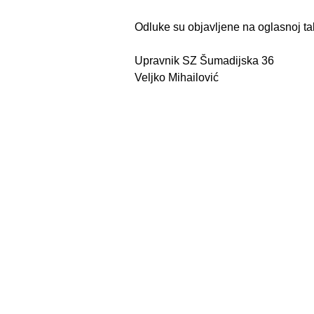
Odluke su objavljene na oglasnoj tab
Upravnik SZ Šumadijska 36
Veljko Mihailović