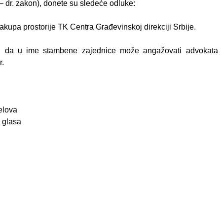
– dr. zakon), donete su sledeće odluke:
upa prostorije TK Centra Građevinskoj direkciji Srbije.
 da u ime stambene zajednice može angažovati advokata 
r.
elova
 glasa