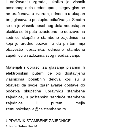
i održavanju zgrada, ukoliko je vlasnik
posebnog dela nedostupan, njegov glas se
ne uračunava u kvorum, odnosno u ukupan
broj glasova u postupku odlučivanja. Smatra
se da je vlasnik posebnog dela nedostupan
ukoliko se tri puta uzastopno ne odazove na
sednicu skupštine stambene zajednice na
koju je uredno pozvan, a da pri tom nije
obavestio upravnika, odnosno stambenu
zajednicu o razlozima svog neodazivanja.
Materijali i obrasci za glasanje pisanim ili
elektronskim putem će biti dostavljenu
vlasnicima posebnih delova koji su u
obavezi da svoje izjašnjavanje dostave do
početka skupštine upravniku stambene
zajednice, u poštansko sanduče stambene
zajednice ili putem mejla
zemunskekapije@csistambeno.rs
.
UPRAVNIK STAMBENE ZAJEDNICE
Nikola Jakovljević