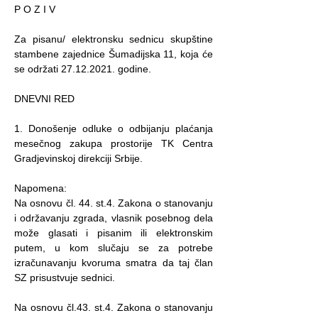
P O Z I V
Za pisanu/ elektronsku sednicu skupštine
stambene zajednice Šumadijska 11, koja će
se održati
27.12.2021
. godine.
DNEVNI RED
1. Donošenje odluke o odbijanju plaćanja
mesečnog zakupa prostorije TK Centra
Gradjevinskoj direkciji Srbije.
Napomena:
Na osnovu čl. 44. st.4. Zakona o stanovanju
i održavanju zgrada, vlasnik posebnog dela
može glasati i pisanim ili elektronskim
putem, u kom slučaju se za potrebe
izračunavanju kvoruma smatra da taj član
SZ prisustvuje sednici.
Na osnovu čl.43. st.4. Zakona o stanovanju