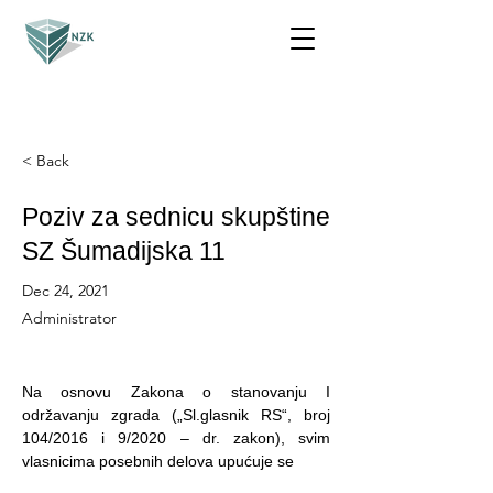
< Back
Poziv za sednicu skupštine
SZ Šumadijska 11
Dec 24, 2021
Administrator
Na osnovu Zakona o stanovanju I
održavanju zgrada („Sl.glasnik RS“, broj
104/2016 i 9/2020 – dr. zakon), svim
vlasnicima posebnih delova upućuje se