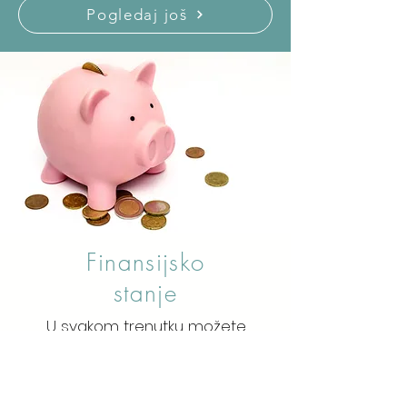
Pogledaj još
Finansijsko
stanje
U svakom trenutku možete
pogledati finansijsko stanje
svog ulaza.