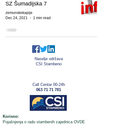
SZ Šumadijska 7
zemunskekapije
Dec 24, 2021
1 min read
Naselje održava
CSI Stambeno
Call Centar 00-24h
063 71 71 781
Korisno:
Pojašnjenja o radu stambenih zajednica
OVDE
Važno!