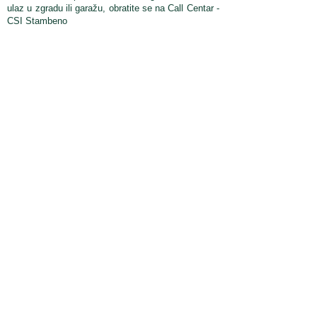
ulaz u zgradu ili garažu, obratite
se na Call Centar -
CSI Stambeno
Mesto za vašu
reklamu