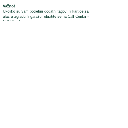
Važno!
Ukoliko su vam potrebni dodatni tagovi ili
kartice za
ulaz u zgradu ili garažu, obratite
se na Call Centar -
CSI Stambeno
Mesto za vašu
reklamu