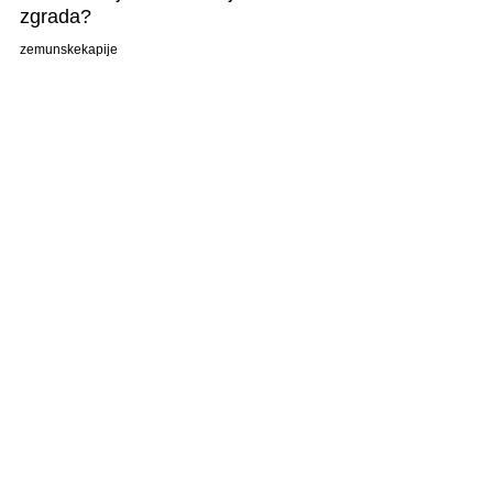
zgrada?
zemunskekapije
Oct 3, 2023
3 min read
Održana tribina sa
upravnicima stambenih
zajednica u opštini Zemun
zemunskekapije
Jul 28, 2023
2 min read
Počeo upis dece u ogranak
OŠ Sonja Marinković u
Zemunu
zemunskekapije
Jun 20, 2023
1 min read