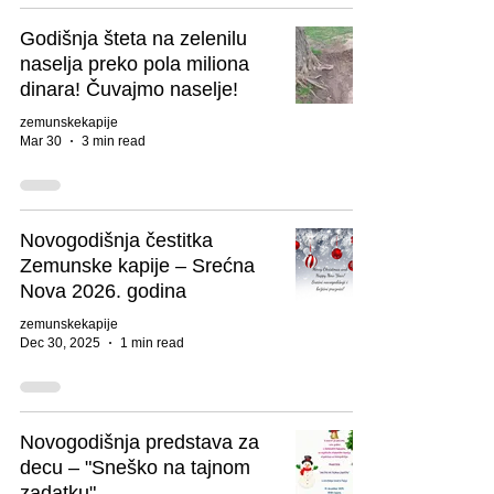
Godišnja šteta na zelenilu
naselja preko pola miliona
dinara! Čuvajmo naselje!
zemunskekapije
Mar 30
3 min read
Novogodišnja čestitka
Zemunske kapije – Srećna
Nova 2026. godina
zemunskekapije
Dec 30, 2025
1 min read
Novogodišnja predstava za
decu – "Sneško na tajnom
zadatku"